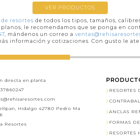
VER PRODUCTOS
 de resortes
de todos los tipos, tamaños, calibre
es planos, le recomendamos que se ponga en con
47
, mándenos un correo a
ventas@rehisaresorte
 más información y cotizaciones. Con gusto le a
PRODUCT
n directa en planta
7637860247
RESORTES 
as@rehisaresortes.com
CONTRABA
elilpan, Hidalgo 42780 Pedro Ma
ANCLAS RE
6
FORMAS D
a Resortes
RESORTES 