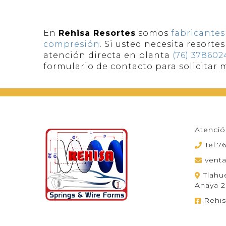
En
Rehisa Resortes
somos
fabricantes
compresión
. Si usted necesita resort
atención directa en planta
(76) 378602
formulario de contacto para solicitar
Atenció
Tel:
vent
Tlahu
Anaya 2
Rehis