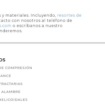
s y materiales. Incluyendo,
resortes de
tacto con nosotros al teléfono de
s.com
o escríbanos a nuestro
tenderemos.
OS
DE COMPRESIÓN
LANCE
FRACTARIAS
E ALAMBRE
HELICOIDALES