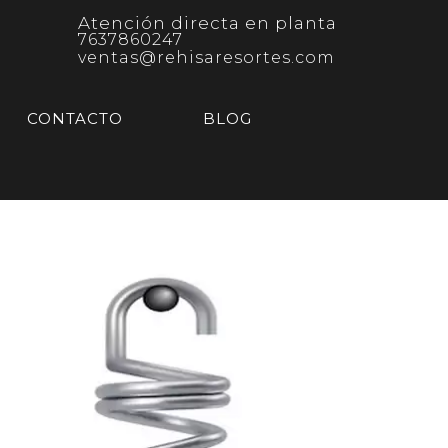
Atención directa en planta
7637860247
ventas@rehisaresortes.com
CONTACTO
BLOG