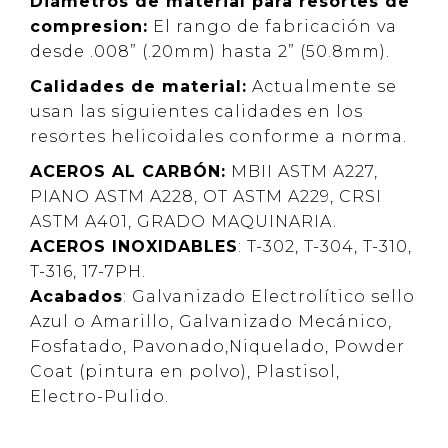
Diámetros de material para resortes de
compresion:
El rango de fabricación va
desde .008” (.20mm) hasta 2” (50.8mm).
Calidades de material:
Actualmente se
usan las siguientes calidades en los
resortes helicoidales conforme a norma.
ACEROS AL CARBÓN:
MBII ASTM A227,
PIANO ASTM A228, OT ASTM A229, CRSI
ASTM A401, GRADO MAQUINARIA.
ACEROS INOXIDABLES
: T-302, T-304, T-310,
T-316, 17-7PH.
Acabados
: Galvanizado Electrolítico sello
Azul o Amarillo, Galvanizado Mecánico,
Fosfatado, Pavonado,Niquelado, Powder
Coat (pintura en polvo), Plastisol,
Electro-Pulido.