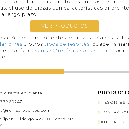
 un problema en el motor es que los resortes de
as; el uso de piezas con características diferent
a largo plazo.
VER PRODUCTOS
eación de componentes de alta calidad para las
lancines
u otros
tipos de resortes
, puede llamar
 electrónico a
ventas@rehisaresortes.com
o por 
lo.
PRODUCT
n directa en planta
7637860247
RESORTES 
as@rehisaresortes.com
CONTRABA
elilpan, Hidalgo 42780 Pedro Ma
ANCLAS RE
6