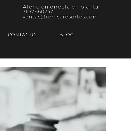
Atención directa en planta
7637860247
ventas@rehisaresortes.com
CONTACTO
BLOG