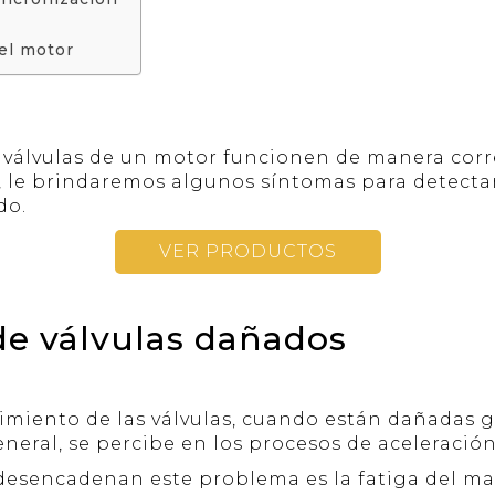
 el motor
 válvulas de un motor funcionen de manera corre
ón, le brindaremos algunos síntomas para dete
do.
VER PRODUCTOS
de válvulas dañados
imiento de las válvulas, cuando están dañadas g
eneral, se percibe en los procesos de aceleración
sencadenan este problema es la fatiga del mate