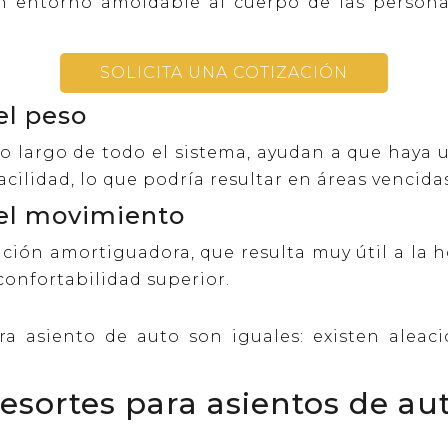
 entorno amoldable al cuerpo de las personas
SOLICITA UNA COTIZACIÓN
el peso
 lo largo de todo el sistema, ayudan a que haya 
cilidad, lo que podría resultar en áreas vencidas
 el movimiento
ción amortiguadora, que resulta muy útil a la ho
confortabilidad superior.
ra asiento de auto son iguales: existen aleaci
resortes para asientos de au