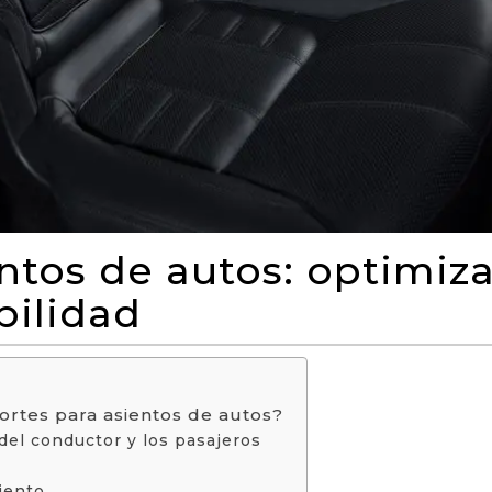
ntos de autos: optimiza
bilidad
sortes para asientos de autos?
del conductor y los pasajeros
iento