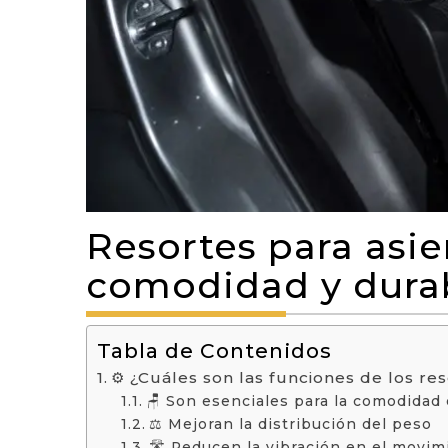
Resortes para asie
comodidad y dura
Tabla de Contenidos
⚙️ ¿Cuáles son las funciones de los re
🪑 Son esenciales para la comodidad 
⚖️ Mejoran la distribución del peso
🛣️ Reducen la vibración en el movim